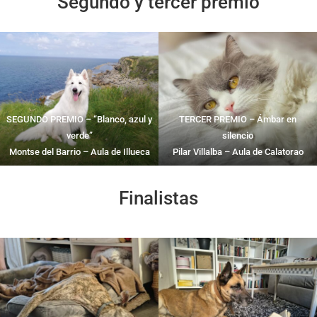
Segundo y tercer premio
SEGUNDO PREMIO – “Blanco, azul y
TERCER PREMIO – Ámbar en
verde”
silencio
Montse del Barrio – Aula de Illueca
Pilar Villalba – Aula de Calatorao
Finalistas