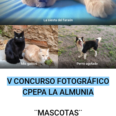
La siesta del faraón
Mis gatitos
Perro agotado
V CONCURSO FOTOGRÁFICO
CPEPA LA ALMUNIA
¨MASCOTAS¨